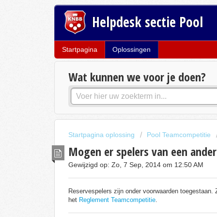
Helpdesk sectie Pool
Startpagina
Oplossingen
Wat kunnen we voor je doen?
Startpagina oplossing
Pool Teamcompetitie
Mogen er spelers van een ander 
Gewijzigd op: Zo, 7 Sep, 2014 om 12:50 AM
Reservespelers zijn onder voorwaarden toegestaan. Z
het
Reglement Teamcompetitie
.