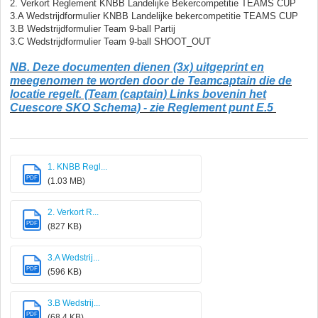
2. Verkort Reglement KNBB Landelijke Bekercompetitie TEAMS CUP
3.A Wedstrijdformulier KNBB Landelijke bekercompetitie TEAMS CUP
3.B Wedstrijdformulier Team 9-ball Partij
3.C Wedstrijdformulier Team 9-ball SHOOT_OUT
NB. Deze documenten dienen (3x) uitgeprint en
meegenomen te worden door de Teamcaptain die de
locatie regelt. (Team (captain) Links bovenin het
Cuescore SKO Schema) - zie Reglement punt E.5
1. KNBB Regl...
PDF
(1.03 MB)
2. Verkort R...
PDF
(827 KB)
3.A Wedstrij...
PDF
(596 KB)
3.B Wedstrij...
PDF
(68.4 KB)