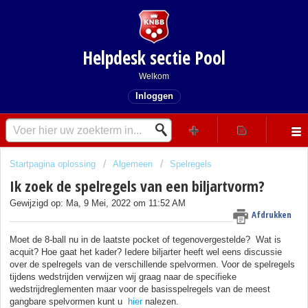
Helpdesk sectie Pool
Welkom
Inloggen
Startpagina oplossing
Algemeen
Spelregels
Ik zoek de spelregels van een biljartvorm?
Gewijzigd op: Ma, 9 Mei, 2022 om 11:52 AM
Afdrukken
Moet de 8-ball nu in de laatste pocket of tegenovergestelde? Wat is
acquit? Hoe gaat het kader? Iedere biljarter heeft wel eens discussie
over de spelregels van de verschillende spelvormen. Voor de spelregels
tijdens wedstrijden verwijzen wij graag naar de specifieke
wedstrijdreglementen maar voor de basisspelregels van de meest
gangbare spelvormen kunt u
hier
nalezen.