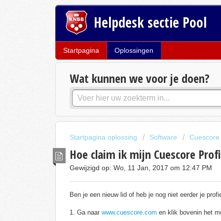
Helpdesk sectie Pool
Startpagina
Oplossingen
Wat kunnen we voor je doen?
Startpagina oplossing
Software
Cuescore
Hoe claim ik mijn Cuescore Profi
Gewijzigd op: Wo, 11 Jan, 2017 om 12:47 PM
Ben je een nieuw lid of heb je nog niet eerder je pro
1. Ga naar
www.cuescore.com
en klik bovenin het me