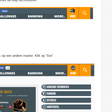
rvoor de loep rechtsboven.
k op een andere manier. Klik op "live".