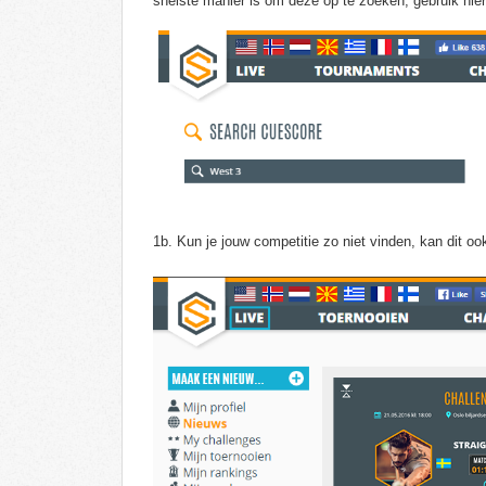
snelste manier is om deze op te zoeken, gebruik hie
1b. Kun je jouw competitie zo niet vinden, kan dit oo