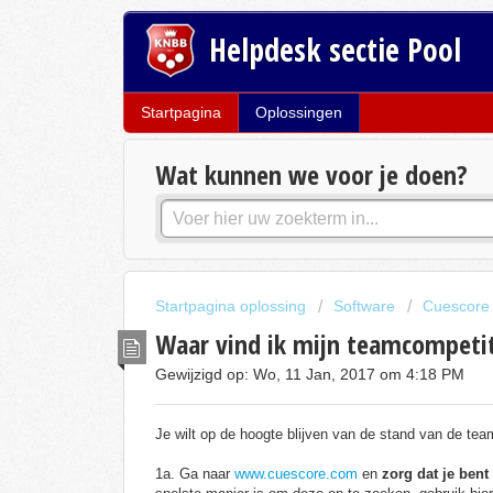
Helpdesk sectie Pool
Startpagina
Oplossingen
Wat kunnen we voor je doen?
Startpagina oplossing
Software
Cuescore
Waar vind ik mijn teamcompetit
Gewijzigd op: Wo, 11 Jan, 2017 om 4:18 PM
Je wilt op de hoogte blijven van de stand van de tea
1a. Ga naar
www.cuescore.com
en
zorg dat je ben