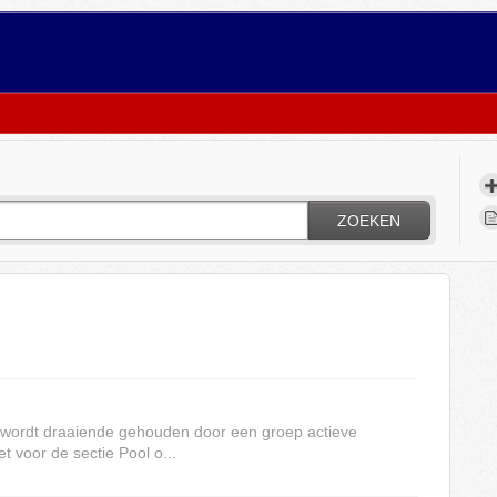
ZOEKEN
 wordt draaiende gehouden door een groep actieve
het voor de sectie Pool o...