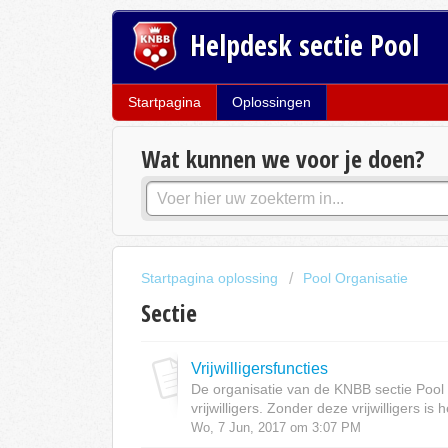
Helpdesk sectie Pool
Startpagina
Oplossingen
Wat kunnen we voor je doen?
Startpagina oplossing
Pool Organisatie
Sectie
Vrijwilligersfuncties
De organisatie van de KNBB sectie Pool
vrijwilligers. Zonder deze vrijwilligers is 
Wo, 7 Jun, 2017 om 3:07 PM